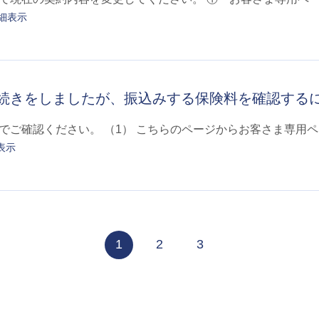
細表示
続きをしましたが、振込みする保険料を確認する
でご確認ください。 （1） こちらのページからお客さま専用
表示
≪
1
2
3
≫