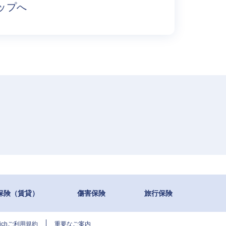
ップへ
保険（賃貸）
傷害保険
旅行保険
urichご利用規約
重要なご案内