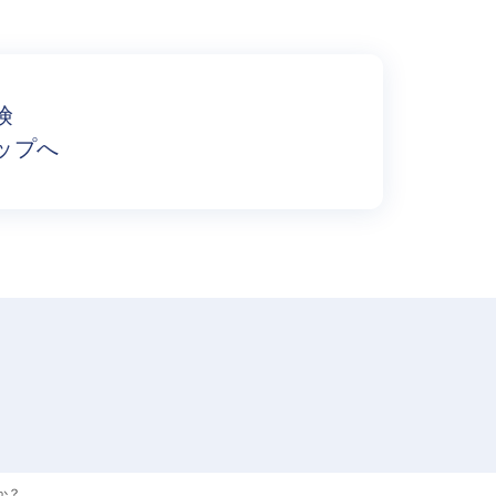
険
ップへ
か？