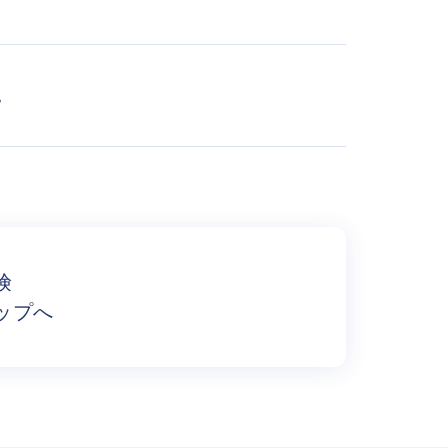
。
険
ップへ