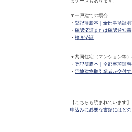
るケースもあります。
▼一戸建ての場合
・
登記簿謄本｜全部事項証明
・
確認済証または確認通知書
・
検査済証
▼共同住宅（マンション等）
・
登記簿謄本｜全部事項証明
・
宅地建物取引業者が交付す
【こちらも読まれています】
申込みに必要な書類にはどの