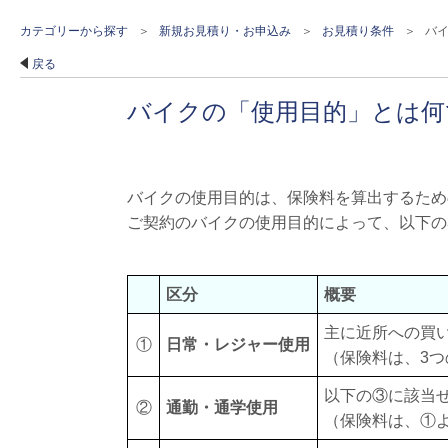
カテゴリーから探す
>
新規お見積り・お申込み
>
お見積り条件
>
バ
戻る
バイクの「使用目的」とは何
バイクの使用目的は、保険料を算出するため
ご契約のバイクの使用目的によって、以下の
区分
概要
主に近所への買
①
日常・レジャー使用
（保険料は、3
以下の③に該当
②
通勤・通学使用
（保険料は、①